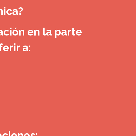
nica?
ción en la parte
erir a:
aciones: