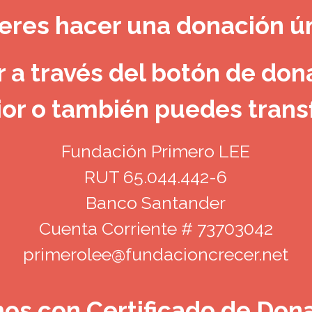
eres hacer una donación ú
 a través del botón de dona
or o también puedes transf
Fundación Primero LEE
RUT 65.044.442-6
Banco Santander
Cuenta Corriente # 73703042
primerolee@fundacioncrecer.net
s con Certificado de Don