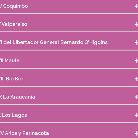
IV Coquimbo
V Valparaíso
VI del Libertador General Bernardo O'Higgins
VII Maule
III Bío Bío
IX La Araucanía
X Los Lagos
XV Arica y Parinacota